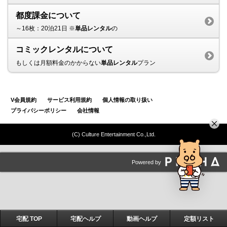
都度課金について
～16枚：20泊21日 ※
単品レンタル
の
コミックレンタルについて
もしくは月額料金のかからない
単品レンタル
プラン
V会員規約
サービス利用規約
個人情報の取り扱い
プライバシーポリシー
会社情報
(C) Culture Entertainment Co.,Ltd.
Powered by
宅配 TOP
宅配ヘルプ
動画ヘルプ
定額リスト