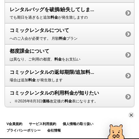
レンタルバッグを破損/紛失してしま...
でも期日を過ぎると追加
料金
が発生致しますの
コミックレンタルについて
へのご入会が必要です。 月額
料金
プラン
都度課金について
は異なり、ご利用の都度、
料金
をお支払い
コミックレンタルの返却期限/追加料...
場合は追加
料金
が発生致します
コミックレンタルの利用料金が知りたい
。 ※2026年8月3日
価格
改定後の
料金
表になります。
V会員規約
サービス利用規約
個人情報の取り扱い
プライバシーポリシー
会社情報