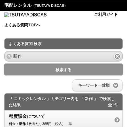
宅配レンタル
（TSUTAYA DISCAS）
ご利用ガイド
よくある質問TOPへ
よくある質問 検索
検索する
キーワード一致順
『 コミックレンタル 』カテゴリー内を 「 新作 」 で検索し
た結果
全1件
都度課金について
料金：
新作
1枚当たり385円（税込）、準