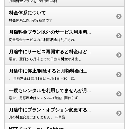
月額
料金
プランをご利用の場合
料金体系について
料金
体系は以下の2種類です
月額料金プラン以外のサービス利用料...
従量課金サービスのご利用
料金
は利用され
月途中にサービス再開すると料金はど...
場合、翌日から月末までの日割り
料金
が発生し
月途中に停止/解除すると月額料金は...
、 月額
料金
は毎月1日に当月(1日～30、31
一度もレンタルを利用してませんが月...
場合、月額
料金
はレンタルの有無に関わらず
月途中にプラン・オプション変更する...
月の
料金
変更はありません。 ※単品