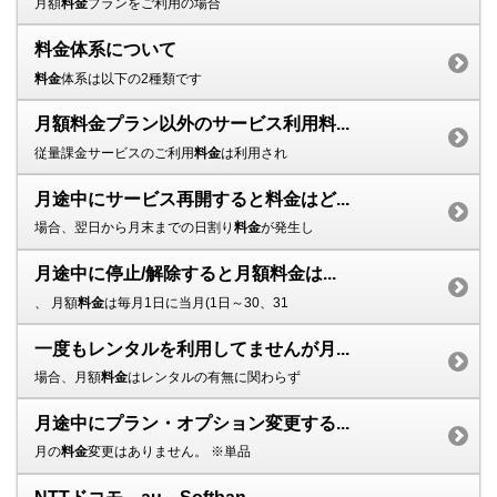
月額
料金
プランをご利用の場合
料金体系について
料金
体系は以下の2種類です
月額料金プラン以外のサービス利用料...
従量課金サービスのご利用
料金
は利用され
月途中にサービス再開すると料金はど...
場合、翌日から月末までの日割り
料金
が発生し
月途中に停止/解除すると月額料金は...
、 月額
料金
は毎月1日に当月(1日～30、31
一度もレンタルを利用してませんが月...
場合、月額
料金
はレンタルの有無に関わらず
月途中にプラン・オプション変更する...
月の
料金
変更はありません。 ※単品