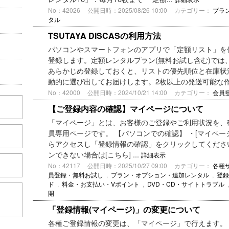
No：42026
公開日時：2025/08/26 10:00
カテゴリー：
プラ
タル
TSUTAYA DISCASの利用方法
パソコンやスマートフォンのアプリで「定額リスト」を使
登録します。定額レンタルプラン(無料お試し含む)では
あらかじめ登録しておくと、リストの優先順位と在庫状
動的に選び出してお届けします。2枚以上の発送可能な作品
No：42000
公開日時：2024/10/21 14:00
カテゴリー：
会員
【ご登録内容の確認】マイページについて
「マイページ」とは、お客様のご登録やご利用状況を、確認
員専用ページです。 【パソコンでの確認】 ・[マイペ
らアクセスし「登録情報の確認」をクリックしてくださ
ンできない場合は[こちら] ...
詳細表示
No：42117
公開日時：2025/10/27 09:00
カテゴリー：
各種
員登録・無料お試し
,
プラン・オプション・追加レンタル
,
登録
ド
,
料金・お支払い・Vポイント
,
DVD・CD・サイトトラブル
開
こちら
「登録情報(マイページ)」の変更について
各種ご登録情報の変更は、「マイページ」で行えます。 