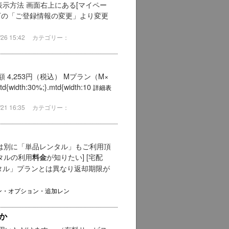
示方法 画面右上にある[マイペー
左下の「ご登録情報の変更」より変更
6 15:42
カテゴリー：
 4,253円（税込） Mプラン（M×
idth:30%;}.mtd{width:10
詳細表
1 16:35
カテゴリー：
ンとは別に「単品レンタル」もご利用頂
ンタルの利用
が知りたい] [宅配
料金
ンタル」プランとは異なり返却期限が
ン・オプション・追加レン
か