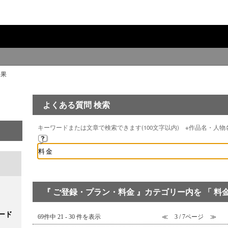
結果
よくある質問 検索
キーワードまたは文章で検索できます(100文字以内) ※作品名・人
『 ご登録・プラン・料金 』カテゴリー内を 「 料金
ード
69件中 21 - 30 件を表示
≪
3 / 7ページ
≫