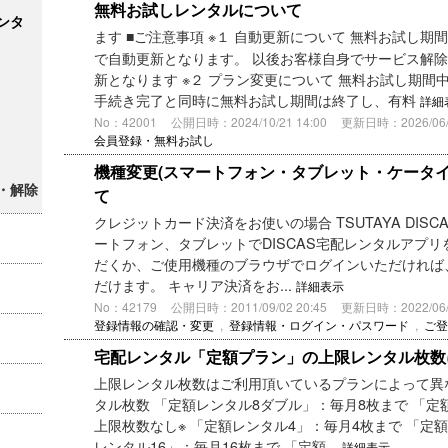
無料お試しレンタルについて
ンタ
ます ■ご注意事項 ※１ 自動更新について 無料お試し
で自動更新となります。 以後お客様自身でサービス解
新となります ※２ プラン変更について 無料お試し期間
手続き完了と同時に無料お試し期間は終了し、有料
詳細
No：42001
公開日時：2024/10/21 14:00
更新日時：2026/06/2
会員登録・無料お試し
機種変更(スマートフォン・タブレット・ケータ
・解除
て
クレジットカード決済をお使いの場合 TSUTAYA DIS
ートフォン、タブレットでDISCAS宅配レンタルアプ
だくか、ご使用機種のブラウザでログインいただければ
だけます。 キャリア決済をお...
詳細表示
No：42179
公開日時：2011/09/02 20:45
更新日時：2022/06/0
登録情報の確認・変更
,
登録情報・ログイン・パスワード
,
ご登
宅配レンタル「定額プラン」の上限レンタル枚数
上限レンタル枚数はご利用頂いているプランによって異
タル枚数 「定額レンタル8ダブル」：毎月8枚まで 「定
上限枚数なし※ 「定額レンタル4」：毎月4枚まで 「定
レンタル16」：毎月16枚まで 「定額...
詳細表示