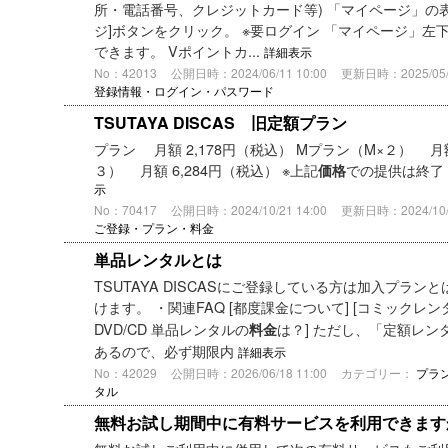
所・電話番号、クレジットカード等) 「マイページ」の表
ジ]ボタンをクリック。 ※要ログイン 「マイページ」
できます。 Vポイントカ...
詳細表示
No：42013
公開日時：2024/06/11 10:00
更新日時：2025/05/2
登録情報・ログイン・パスワード
TSUTAYA DISCAS 旧定額プラン
プラン 月額 2,178円（税込） Mプラン（M×２） 月額
３） 月額 6,284円（税込） ※上記
での提供は終了 td{w
価格
示
No：70417
公開日時：2024/10/21 14:00
更新日時：2024/10/2
ご登録・プラン・料金
単品レンタルとは
TSUTAYA DISCASにご登録している方は加入プラ
けます。 ・関連FAQ [都度課金について] [コミックレ
DVD/CD 単品レンタルの
は？] ただし、「定額レ
料金
あるので、必ず期限内
詳細表示
No：42029
公開日時：2026/06/18 11:00
カテゴリー：
プラ
タル
無料お試し期間中に有料サービスを利用できます