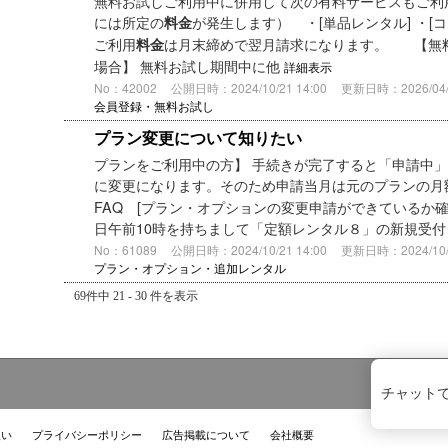
無料お試しご利用中に併用して次の有料サービスもご利
には所定の
が発生します） ・[単品レンタル] ・[
料金
ご利用
は月末締めで翌月請求になります。 【無
料金
場合】 無料お試し期間中に他
詳細表示
No：42002
公開日時：2024/10/21 14:00
更新日時：2026/04/2
会員登録・無料お試し
プラン変更について知りたい
プランをご利用中の方】 手続きが完了すると「申請中
に変更になります。そのため申請当月は元のプランの月
FAQ [プラン・オプションの変更申請ができているか確
日午前10時を持ちまして「定額レンタル８」の新規受
No：61089
公開日時：2024/10/21 14:00
更新日時：2024/10/2
プラン・オプション・追加レンタル
69件中 21 - 30 件を表示
チャット
扱い
プライバシーポリシー
広告掲載について
会社概要