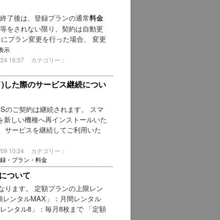
期間終了後は、登録プランの通常
料金
除等をされない限り、契約は自動更
中にプラン変更を行った場合、 変更
表示
4 16:57
カテゴリー：
イ)した際のサービス継続につい
CASのご契約は継続されます。 スマ
リを新しい機種へ再インストールいた
、サービスを継続してご利用いた
9 10:24
カテゴリー：
録・プラン・料金
について
なります。 定額プランの上限レン
額レンタルMAX」：月間レンタル
額レンタル8」：毎月8枚まで 「定額