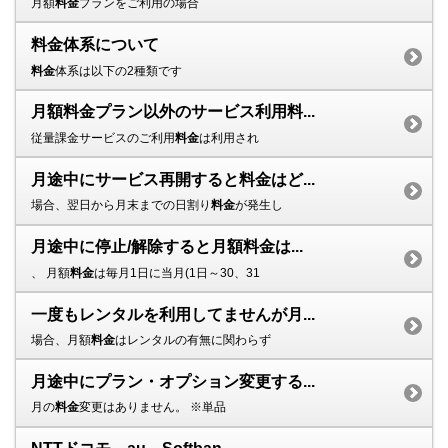
月額
料金
プランをご利用の場合
料金体系について
料金
体系は以下の2種類です
月額料金プラン以外のサービス利用料...
従量課金サービスのご利用
料金
は利用され
月途中にサービス再開すると料金はど...
場合、翌日から月末までの日割り
料金
が発生し
月途中に停止/解除すると月額料金は...
、 月額
料金
は毎月1日に当月(1日～30、31
一度もレンタルを利用してませんが月...
場合、月額
料金
はレンタルの有無に関わらず
月途中にプラン・オプション変更する...
月の
料金
変更はありません。 ※単品