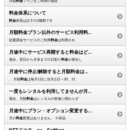
月額
料金
プランをご利用の場合
料金体系について
料金
体系は以下の2種類です
月額料金プラン以外のサービス利用料...
従量課金サービスのご利用
料金
は利用され
月途中にサービス再開すると料金はど...
場合、翌日から月末までの日割り
料金
が発生し
月途中に停止/解除すると月額料金は...
、 月額
料金
は毎月1日に当月(1日～30、31
一度もレンタルを利用してませんが月...
場合、月額
料金
はレンタルの有無に関わらず
月途中にプラン・オプション変更する...
月の
料金
変更はありません。 ※単品