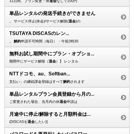
31日間、プラン変更・休
退会
なしで100円
単品レンタルの発送手続きができません
。 サービス停止(休会)/サービス解除(
退会
)の
TSUTAYA DISCASのレン...
。
解約
申請不可時間（毎日） ・午前2時30
無料お試し期間中にプラン・オプショ...
期間中にサービス解除（
退会
）】 レンタル
NTTドコモ、au、Softban...
支払い」の継続課金登録はすべて
解約
されます
単品レンタルプラン会員登録から月の...
ご変更された場合、当月内の休
退会
申請は
月途中に停止/解除すると月額料金は...
(DISCASを
退会
したい)]