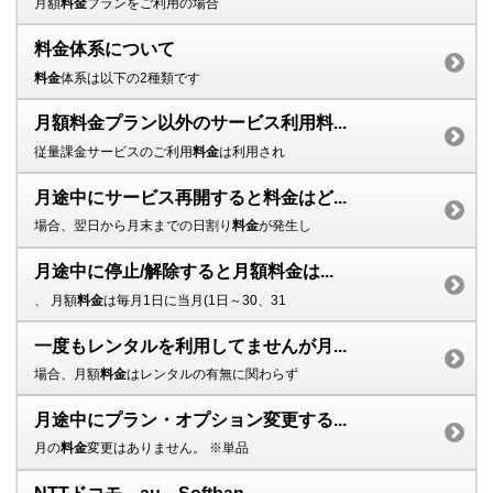
月額
料金
プランをご利用の場合
料金体系について
料金
体系は以下の2種類です
月額料金プラン以外のサービス利用料...
従量課金サービスのご利用
料金
は利用され
月途中にサービス再開すると料金はど...
場合、翌日から月末までの日割り
料金
が発生し
月途中に停止/解除すると月額料金は...
、 月額
料金
は毎月1日に当月(1日～30、31
一度もレンタルを利用してませんが月...
場合、月額
料金
はレンタルの有無に関わらず
月途中にプラン・オプション変更する...
月の
料金
変更はありません。 ※単品