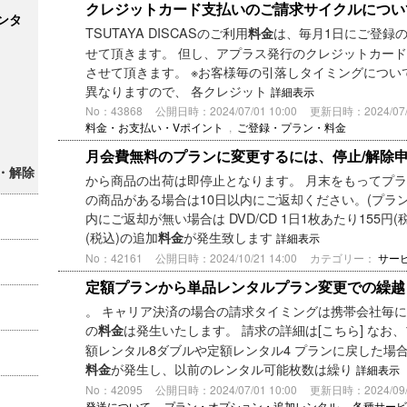
クレジットカード支払いのご請求サイクルについ
ンタ
TSUTAYA DISCASのご利用
は、毎月1日にご登録
料金
せて頂きます。 但し、アプラス発行のクレジットカー
させて頂きます。 ※お客様毎の引落しタイミングにつ
異なりますので、 各クレジット
詳細表示
No：43868
公開日時：2024/07/01 10:00
更新日時：2024/07/0
料金・お支払い・Vポイント
,
ご登録・プラン・料金
月会費無料のプランに変更するには、停止/解除
・解除
から商品の出荷は即停止となります。 月末をもってプラ
の商品がある場合は10日以内にご返却ください。(プラン
内にご返却が無い場合は DVD/CD 1日1枚あたり155円(
(税込)の追加
が発生致します
料金
詳細表示
No：42161
公開日時：2024/10/21 14:00
カテゴリー：
サー
定額プランから単品レンタルプラン変更での繰越
。 キャリア決済の場合の請求タイミングは携帯会社毎に
の
は発生いたします。 請求の詳細は[こちら] なお
料金
額レンタル8ダブルや定額レンタル4 プランに戻した場
が発生し、以前のレンタル可能枚数は繰り
料金
詳細表示
No：42095
公開日時：2024/07/01 10:00
更新日時：2024/09/1
発送について
,
プラン・オプション・追加レンタル
,
各種サービ