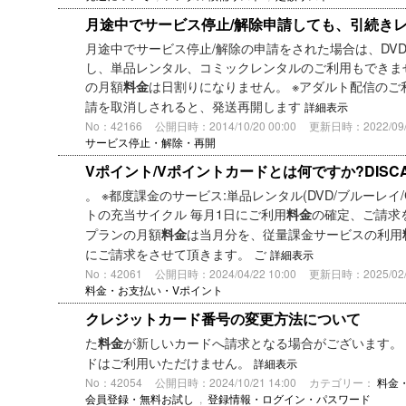
月途中でサービス停止/解除申請しても、引続き
月途中でサービス停止/解除の申請をされた場合は、DVD
し、単品レンタル、コミックレンタルのご利用もできませ
の月額
は日割りになりません。 ※アダルト配信のご利
料金
請を取消しされると、発送再開します
詳細表示
No：42166
公開日時：2014/10/20 00:00
更新日時：2022/09/2
サービス停止・解除・再開
Vポイント/Vポイントカードとは何ですか?DISC
。 ※都度課金のサービス:単品レンタル(DVD/ブルーレイ/
トの充当サイクル 毎月1日にご利用
の確定、ご請求
料金
プランの月額
は当月分を、従量課金サービスの利用
料金
にご請求をさせて頂きます。 ご
詳細表示
No：42061
公開日時：2024/04/22 10:00
更新日時：2025/02/1
料金・お支払い・Vポイント
クレジットカード番号の変更方法について
た
が新しいカードへ請求となる場合がございます。
料金
ドはご利用いただけません。
詳細表示
No：42054
公開日時：2024/10/21 14:00
カテゴリー：
料金
会員登録・無料お試し
,
登録情報・ログイン・パスワード