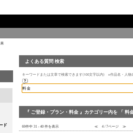
結果
よくある質問 検索
キーワードまたは文章で検索できます(100文字以内) ※作品名・人
『 ご登録・プラン・料金 』カテゴリー内を 「 料金
ード
69件中 31 - 40 件を表示
≪
4 / 7ページ
≫