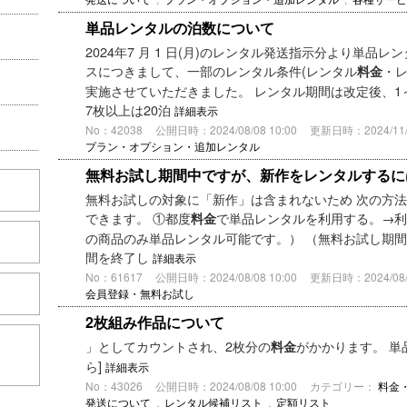
単品レンタルの泊数について
2024年7 月 1 日(月)のレンタル発送指示分より単品レ
スにつきまして、一部のレンタル条件(レンタル
・
料金
実施させていただきました。 レンタル期間は改定後、1～6
7枚以上は20泊
詳細表示
No：42038
公開日時：2024/08/08 10:00
更新日時：2024/11/1
プラン・オプション・追加レンタル
無料お試し期間中ですが、新作をレンタルするに
無料お試しの対象に「新作」は含まれないため 次の方
できます。 ①都度
で単品レンタルを利用する。→利用
料金
の商品のみ単品レンタル可能です。） （無料お試し期間
間を終了し
詳細表示
No：61617
公開日時：2024/08/08 10:00
更新日時：2024/08/1
会員登録・無料お試し
2枚組み作品について
こちら
」としてカウントされ、2枚分の
がかかります。 単
料金
ら]
詳細表示
No：43026
公開日時：2024/08/08 10:00
カテゴリー：
料金
発送について
,
レンタル候補リスト
,
定額リスト