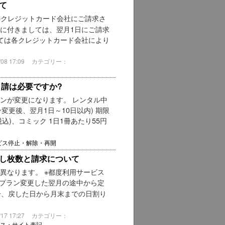
て
のクレジットカード会社にご請求さ
ドに付きましては、翌月1日にご請求
いては各クレジットカード会社により
8 17:09
カテゴリー：
申請は必要ですか?
ンが変更になります。 レンタル中
変更後、翌月1日～10日以内) 期限
税込)、コミック 1日1冊あたり55円
ビス停止・解除・再開
し枚数と請求について
異なります。 ※都度利用サービス
、プラン変更した翌月の途中から定
合、戻した日から月末までの日割り
7 17:27
カテゴリー：
ス・サイト表記