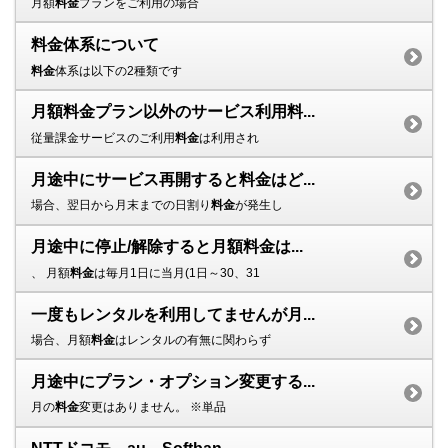
月額
料金
プランをご利用の場合
料金体系について
料金
体系は以下の2種類です
月額料金プラン以外のサービス利用料...
従量課金サービスのご利用
料金
は利用され
月途中にサービス再開すると料金はど...
場合、翌日から月末までの日割り
料金
が発生し
月途中に停止/解除すると月額料金は...
、 月額
料金
は毎月1日に当月(1日～30、31
一度もレンタルを利用してませんが月...
場合、月額
料金
はレンタルの有無に関わらず
月途中にプラン・オプション変更する...
月の
料金
変更はありません。 ※単品