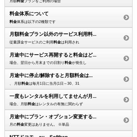
月額
料金
プランをご利用の場合
料金体系について
料金
体系は以下の2種類です
月額料金プラン以外のサービス利用料...
従量課金サービスのご利用
料金
は利用され
月途中にサービス再開すると料金はど...
場合、翌日から月末までの日割り
料金
が発生し
月途中に停止/解除すると月額料金は...
、 月額
料金
は毎月1日に当月(1日～30、31
一度もレンタルを利用してませんが月...
場合、月額
料金
はレンタルの有無に関わらず
月途中にプラン・オプション変更する...
月の
料金
変更はありません。 ※単品