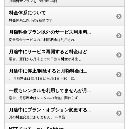
月額
料金
プランをご利用の場合
料金体系について
料金
体系は以下の2種類です
月額料金プラン以外のサービス利用料...
従量課金サービスのご利用
料金
は利用され
月途中にサービス再開すると料金はど...
場合、翌日から月末までの日割り
料金
が発生し
月途中に停止/解除すると月額料金は...
、 月額
料金
は毎月1日に当月(1日～30、31
一度もレンタルを利用してませんが月...
場合、月額
料金
はレンタルの有無に関わらず
月途中にプラン・オプション変更する...
月の
料金
変更はありません。 ※単品