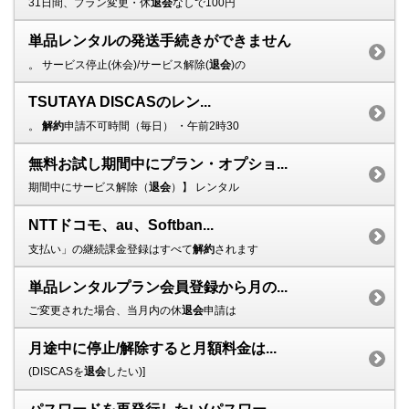
31日間、プラン変更・休
退会
なしで100円
単品レンタルの発送手続きができません
。 サービス停止(休会)/サービス解除(
退会
)の
TSUTAYA DISCASのレン...
。
解約
申請不可時間（毎日） ・午前2時30
無料お試し期間中にプラン・オプショ...
期間中にサービス解除（
退会
）】 レンタル
NTTドコモ、au、Softban...
支払い」の継続課金登録はすべて
解約
されます
単品レンタルプラン会員登録から月の...
ご変更された場合、当月内の休
退会
申請は
月途中に停止/解除すると月額料金は...
(DISCASを
退会
したい)]