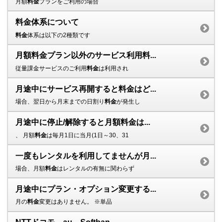
月額
料金
プランをご利用の場合
料金体系について
料金
体系は以下の2種類です
月額料金プラン以外のサービス利用料...
従量課金サービスのご利用
料金
は利用され
月途中にサービス再開すると料金はど...
場合、翌日から月末までの日割り
料金
が発生し
月途中に停止/解除すると月額料金は...
、 月額
料金
は毎月1日に当月(1日～30、31
一度もレンタルを利用してませんが月...
場合、月額
料金
はレンタルの有無に関わらず
月途中にプラン・オプション変更する...
月の
料金
変更はありません。 ※単品