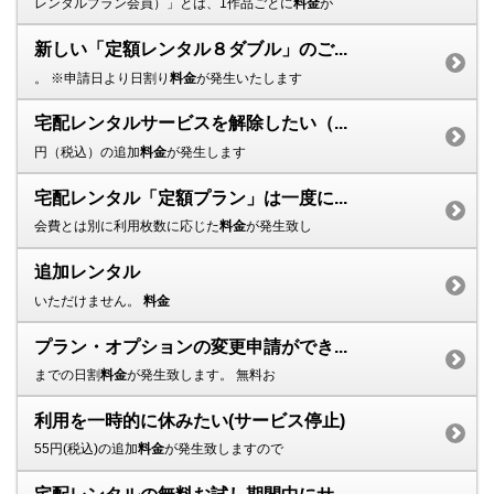
レンタルプラン会員）」とは、1作品ごとに
料金
が
新しい「定額レンタル８ダブル」のご...
。 ※申請日より日割り
料金
が発生いたします
宅配レンタルサービスを解除したい（...
円（税込）の追加
料金
が発生します
宅配レンタル「定額プラン」は一度に...
会費とは別に利用枚数に応じた
料金
が発生致し
追加レンタル
いただけません。
料金
プラン・オプションの変更申請ができ...
までの日割
料金
が発生致します。 無料お
利用を一時的に休みたい(サービス停止)
55円(税込)の追加
料金
が発生致しますので