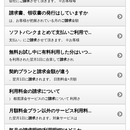
会社に
ご請求
させて頂きます。 ※お客様毎
請求書、領収書の発行はしていますか
は、お客様が把握されている月の
ご請求
金額
ソフトバンクまとめて支払いご利用で...
支払い」に
ご請求
させて頂きます。 ※お客様
無料お試し中に有料利用した分はいつ...
を利用された翌月1日に合算して
請求
され
契約プランと請求金額が違う
、翌月1日に
請求
されます。 日割料金+月額
利用料金の請求について
） 都度課金サービスの
ご請求
について 利用さ
月額料金プラン以外のサービス利用料...
た翌月1日に
請求
されます。対象サービスは