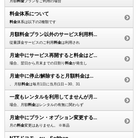
月額
料金
プランをご利用の場合
料金体系について
料金
体系は以下の2種類です
月額料金プラン以外のサービス利用料...
従量課金サービスのご利用
料金
は利用され
月途中にサービス再開すると料金はど...
場合、翌日から月末までの日割り
料金
が発生し
月途中に停止/解除すると月額料金は...
、 月額
料金
は毎月1日に当月(1日～30、31
一度もレンタルを利用してませんが月...
場合、月額
料金
はレンタルの有無に関わらず
月途中にプラン・オプション変更する...
月の
料金
変更はありません。 ※単品