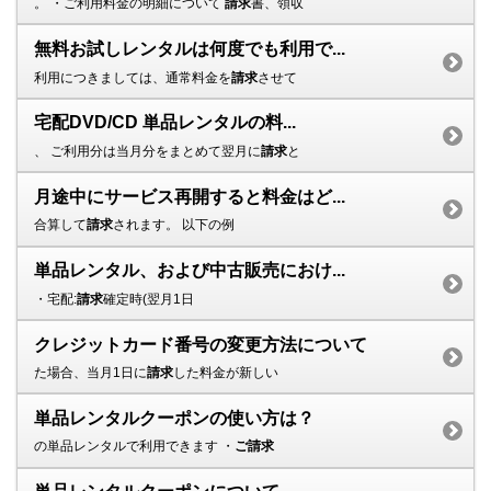
。 ・ご利用料金の明細について
請求
書、領収
無料お試しレンタルは何度でも利用で...
利用につきましては、通常料金を
請求
させて
宅配DVD/CD 単品レンタルの料...
、 ご利用分は当月分をまとめて翌月に
請求
と
月途中にサービス再開すると料金はど...
合算して
請求
されます。 以下の例
単品レンタル、および中古販売におけ...
・宅配:
請求
確定時(翌月1日
クレジットカード番号の変更方法について
た場合、当月1日に
請求
した料金が新しい
単品レンタルクーポンの使い方は？
の単品レンタルで利用できます ・
ご請求