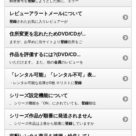
郵便番号を
登録
しようとした際に、エラー
レビューアラートメールについて
登録
されたお気に入りレビュアーが
住所変更を忘れたためDVD/CDが...
ますが、お早めに当サイトより
登録
住所をご
作品を評価するには?(DVD/CD...
いただけます。 また、他の
会員
のレビューを
「レンタル可能」「レンタル不可」表...
・レンタル可能な在庫が0枚 ※リストに
登録
シリーズ設定機能について
。 シリーズ機能を「ON」にされていても、
登録
順位
シリーズ作品が順番に発送されません
。 シリーズ作品は上巻から順番に
登録
していますか