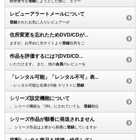
郵便番号を
登録
しようとした際に、エラー
レビューアラートメールについて
登録
されたお気に入りレビュアーが
住所変更を忘れたためDVD/CDが...
ますが、お早めに当サイトより
登録
住所をご
作品を評価するには?(DVD/CD...
いただけます。 また、他の
会員
のレビューを
「レンタル可能」「レンタル不可」表...
・レンタル可能な在庫が0枚 ※リストに
登録
シリーズ設定機能について
。 シリーズ機能を「ON」にされていても、
登録
順位
シリーズ作品が順番に発送されません
。 シリーズ作品は上巻から順番に
登録
していますか