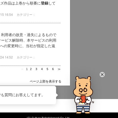
ーズ作品は上巻から順番に
して
登録
5 16:54
カテゴリー：
が、利用者の故意・過失によるもので
・サービス解除時、本サービスの利用
への変更時に、当社が指定した返
4 14:52
カテゴリー：
≪
1
2
3
4
5
6
≫
ページ上部を表示する
でも質問にお答えしてます。
(C) Culture Entertainment Co.,Ltd.