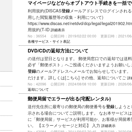
マイページなどからオプトアウト手続きを一括で
利用規約(DISCAS
メールアドレスでログインされる方) 
登録
用した閲覧履歴等の収集・利用について)
https://www.discas.net/netdvd/dcp/legal/legal201
用規約(T-ID
詳細表示
No：36554
公開日時：2019/02/22 00:00
更新日時：2021/06/0
各種サービス・サイト表記
DVD/CDの返却方法について
の送付は翌日となります。 郵便局窓口での返却では送
必ず「郵便ポスト」へご投函くださいますようお願いし
のメールアドレスへメールでお知らせしています。
登録
だけます。詳しくは[こちら] その他、返却についてご
詳
No：42096
公開日時：2024/08/08 10:00
更新日時：2026/06/2
返却について
郵便局留でエラーが出る(宅配レンタル)
送付先住所に最寄りの郵便局の郵便番号を
しようと
登録
示される場合についてご説明します。 なお本サービス
に「郵便局留」サービスが利用可能か、お客様が局留希
い。 【エラーメッセージと対応】 入力
詳細表示
No：42084
公開日時：2011/09/02 20:45
更新日時：2020/08/1