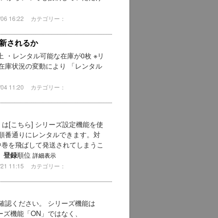
6 16:22
カテゴリー：
新されるか
 ・レンタル可能な在庫が0枚 ※リ
在庫状況の変動により 「レンタル
4 11:20
カテゴリー：
は[こちら] シリーズ設定機能を使
順番通りにレンタルできます。対
中巻を飛ばして発送されてしまうこ
、
順位
登録
詳細表示
1 11:15
カテゴリー：
確認ください。 シリーズ機能は
ーズ機能「ON」ではなく、