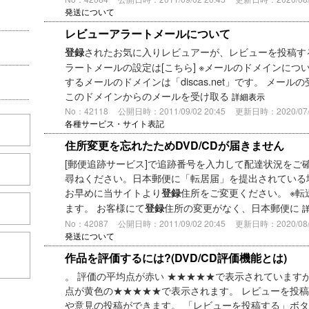
発送について
レビューアラートメールについて
されたお気に入りレビュアーが、レビューを投稿す
登録
ラートメールの設定は[こちら] ※メールのドメインについて 
するメールのドメインは「discas.net」です。 メー
このドメインからのメールを受け取る
詳細表示
No：42118
公開日時：2011/09/02 20:45
更新日時：2020/07/3
各種サービス・サイト表記
住所変更を忘れたためDVD/CDが届きません
[郵便追跡サービス]で追跡番号を入力して配達状況をご
尋ねください。日本郵便に「転居届」を提出されている
お早めに当サイトより
住所をご変更ください。 ※
登録
ます。 お客様にて
住所の変更がなく、日本郵便に
登録
No：42087
公開日時：2011/09/02 20:45
更新日時：2020/08/0
発送について
こちら
作品を評価するには?(DVD/CD評価機能とは)
。 評価の平均点が赤い ★★★★★で表示されています
点が黄色の★★★★★で表示されます。 レビューを投稿す
や意見の投稿ができます。 「レビューを投稿する」ボ