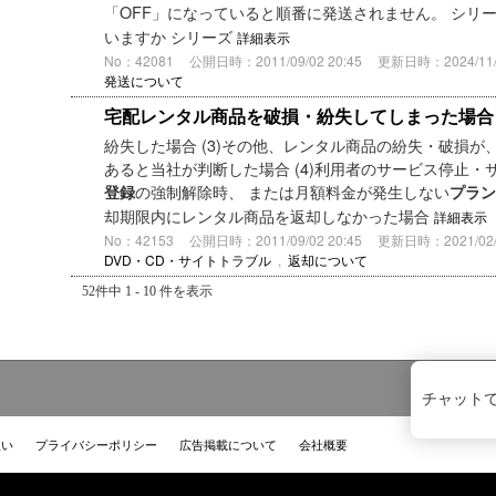
「OFF」になっていると順番に発送されません。 シリ
いますか シリーズ
詳細表示
No：42081
公開日時：2011/09/02 20:45
更新日時：2024/11/1
発送について
宅配レンタル商品を破損・紛失してしまった場合
紛失した場合 (3)その他、レンタル商品の紛失・破損
あると当社が判断した場合 (4)利用者のサービス停止
の強制解除時、 または月額料金が発生しない
登録
プラン
却期限内にレンタル商品を返却しなかった場合
詳細表示
No：42153
公開日時：2011/09/02 20:45
更新日時：2021/02/2
DVD・CD・サイトトラブル
,
返却について
52件中 1 - 10 件を表示
チャット
扱い
プライバシーポリシー
広告掲載について
会社概要