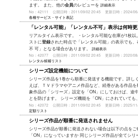
ます。 また、他の
のレビューを
会員
詳細表示
No：42111
公開日時：2011/09/02 20:45
更新日時：2024/06/0
各種サービス・サイト表記
「レンタル可能」「レンタル不可」表示は何時更
リアルタイム表示です。 ・レンタル可能な在庫が1枚以上
ストに
された時点で「レンタル可能」の表示でも、
登録
不 可」となる場合があります。
詳細表示
No：42077
公開日時：2011/09/02 20:45
更新日時：2020/08/0
レンタル候補リスト
シリーズ設定機能について
シリーズ作品を1巻から順番に発送する機能です。詳しく
えば、ＴＶドラマやアニメ作品など、続巻がある作品を
象作品の「シリーズ」設定を「ON」にしておけば、途
とを防げます。 シリーズ機能を「ON」にされていても
No：42072
公開日時：2011/09/02 20:45
更新日時：2025/11/2
定額リスト
シリーズ作品が順番に発送されません
シリーズ作品が順番に発送されない場合は以下の点をご
「ON」になっていますか 同じシリーズ作品が全てシリ