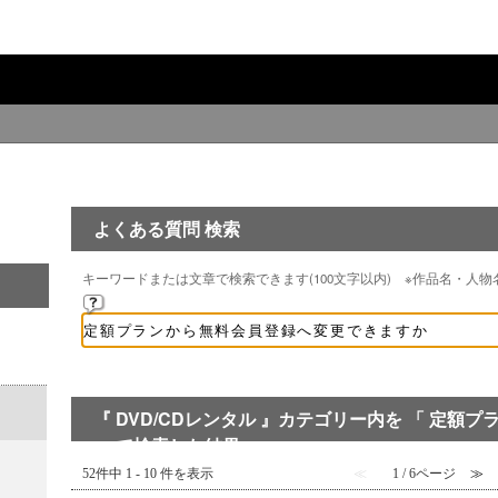
よくある質問 検索
キーワードまたは文章で検索できます(100文字以内) ※作品名・人
『 DVD/CDレンタル 』カテゴリー内を 「 定額プ
」 で検索した結果
52件中 1 - 10 件を表示
≪
1 / 6ページ
≫