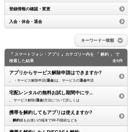
登録情報の確認・変更
入会・休会・退会
キーワード一致順
『 スマートフォン・アプリ 』カテゴリー内を 「 解約 」 で
検索した結果
全5件
アプリからサービス解除申請はできますか?
。 ・サービス解除申請(
退会
)は、サービスの
退会
申請
宅配レンタルの無料お試し期間中にサ...
。 サービス解除(
退会
)方法について詳しくは
携帯を解約してもアプリは使えますか?
、
解約
後もお使いの端末でWi-Fi接続などを