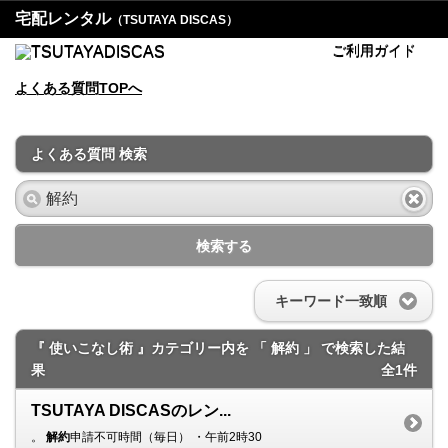
宅配レンタル
（TSUTAYA DISCAS）
ご利用ガイド
よくある質問TOPへ
よくある質問 検索
検索する
キーワード一致順
『 使いこなし術 』カテゴリー内を 「 解約 」 で検索した結
果
全1件
TSUTAYA DISCASのレン...
。
解約
申請不可時間（毎日） ・午前2時30