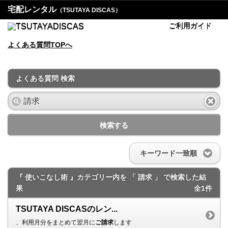
宅配レンタル
（TSUTAYA DISCAS）
ご利用ガイド
よくある質問TOPへ
よくある質問 検索
検索する
キーワード一致順
『 使いこなし術 』カテゴリー内を 「 請求 」 で検索した結
果
全1件
TSUTAYA DISCASのレン...
、利用月分をまとめて翌月に
ご請求
します