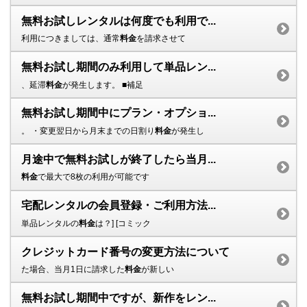
無料お試しレンタルは何度でも利用で...
利用につきましては、通常
料金
を請求させて
無料お試し期間のみ利用して単品レン...
、延滞
料金
が発生します。 ■補足
無料お試し期間中にプラン・オプショ...
。 ・変更翌日から月末までの日割り
料金
が発生し
月途中で無料お試しが終了したら当月...
料金
で最大で8枚の利用が可能です
宅配レンタルの会員登録・ご利用方法...
単品レンタルの
料金
は？] [コミック
クレジットカード番号の変更方法について
た場合、当月1日に請求した
料金
が新しい
無料お試し期間中ですが、新作をレン...