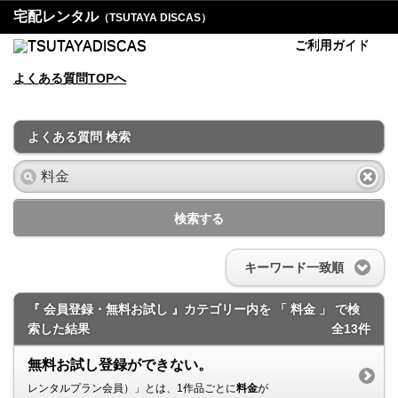
宅配レンタル
（TSUTAYA DISCAS）
ご利用ガイド
よくある質問TOPへ
よくある質問 検索
検索する
キーワード一致順
『 会員登録・無料お試し 』カテゴリー内を 「 料金 」 で検
索した結果
全13件
無料お試し登録ができない。
レンタルプラン会員）」とは、1作品ごとに
料金
が