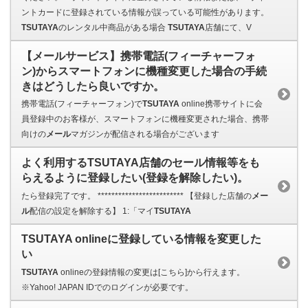
ントカードに登録されている情報が誤っている可能性があります。
TSUTAYA
のレンタル中商品がある場合
TSUTAYA
店舗にて、V
【メールサービス】携帯電話(フィーチャーフォ
ン)からスマートフォンに機種変更した場合の手続
きはどうしたら良いですか。
携帯電話(フィーチャーフォン)で
TSUTAYA
online携帯サイトに会
員登録中のお客様が、スマートフォンに機種変更された場合、携帯
向けの
メール
マガジンが配信される場合がございます
よく利用するTSUTAYA店舗のセール情報等をも
らえるように登録したい(登録を解除したい)。
たら登録完了です。 ************************* 【登録した店舗の
メー
ル
配信の設定を解除する】 1:「マイ
TSUTAYA
TSUTAYA onlineに登録している情報を変更した
い
TSUTAYA
onlineの登録情報の変更は[こちら]から行えます。
※Yahoo! JAPAN IDでのログインが必要です。