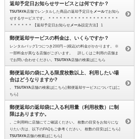
返却予定日お知らせサービスとは何ですか？
TSUTAYA
店舗でレンタルした商品の返却予定日を
メール
でお知ら
せするサービスです。 ＊＊＊＊＊＊＊＊＊＊＊＊＊＊＊＊＊＊＊
＊＊＊＊＊＊ 【返却予定日お知らせ
メール
設定方法】 1
郵便返却サービスの料金は、いくらですか？
レンタルバッグ1つにつき200円～(税込)の料金がかかります。 ※
一部料金が異なる店舗がございます。 詳しくはご利用の店舗ま
でお問い合わせください。
TSUTAYA
店舗の検索は[こちら
郵便返却の袋に入る限度枚数以上、利用したい場
合はどうなりますか?
。
TSUTAYA
店舗の検索は[こちら] 郵便返却サービスについては[こ
ちら]
郵便返却の返却袋に入る利用量（利用枚数）に制
限はありますか。
。ご利用時に店舗にてご確認ください。 枚数の目安をお知りにな
りたい方は、以下のFAQもご参考ください。 枚数の目安は[こちら]
TSUTAYA
店舗の検索は[こちら]