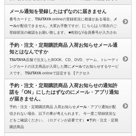
メール通知を登録したはずなのに届きません
番号カードと、
TSUTAYA
onlineの登録状況に相違がある場合、
メ
ール
が配信できません。大変お手数ですが、[こちら]より現在のご
登録状況の確認をお願い致します。 ■有効なV会員番号が入力され
予約・注文・定期購読商品 入荷お知らせメール通
知とはなんですか
TSUTAYA
店舗で注文したBOOK、CD、DVD、ゲーム、トレーディ
ングカードの注文商品が入荷した際に
メール
でお知らせするサービ
スです。
TSUTAYA
onlineで設定する 【アクセス
予約・注文・定期購読商品 入荷お知らせの通知許
諾を「ON」にしたはずなのにメール・アプリ通知
が届きません。
予約・注文・定期購読商品 入荷お知らせ
メール
・アプリ通知が配
信されない場合、以下の事が考えられます。 今一度ご登録状況な
どをご確認ください。（ログインが必要です） ■予約・注文・定期
購読商品