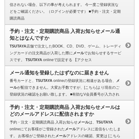
信されない場合、以下の事が考えられます。 今一度ご登録状況な
どをご確認ください。（ログインが必要です） ■予約・注文・定期
購読商品
予約・注文・定期購読商品 入荷お知らせメール通
知とはなんですか
TSUTAYA
店舗で注文したBOOK、CD、DVD、ゲーム、トレーディ
ングカードの注文商品が入荷した際に
メール
でお知らせするサービ
スです。
TSUTAYA
onlineで設定する 【アクセス
メール通知を登録したはずなのに届きません
番号カードと、
TSUTAYA
onlineの登録状況に相違がある場合、
メ
ール
が配信できません。大変お手数ですが、[こちら]より現在のご
登録状況の確認をお願い致します。 ■有効なV会員番号が入力され
予約・注文・定期購読商品 入荷お知らせメールは
どのメールアドレスに配信されますか
予約・注文・定期購読商品 入荷お知らせ
メール
は、
TSUTAYA
onlineにてお客様がご登録された
メール
アドレスに送信をいたしま
す。 お客様がご登録された
メール
アドレスの確認、変更は [こちら