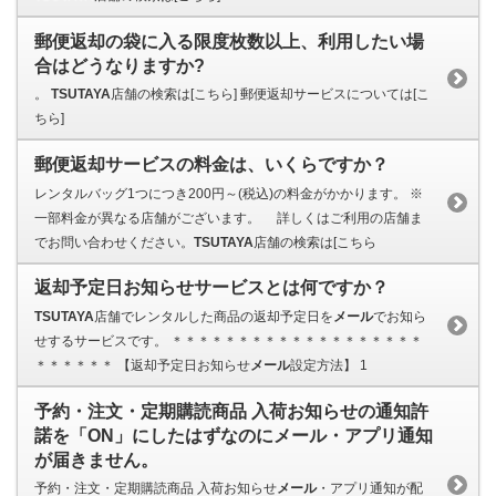
郵便返却の袋に入る限度枚数以上、利用したい場
合はどうなりますか?
。
TSUTAYA
店舗の検索は[こちら] 郵便返却サービスについては[こ
ちら]
郵便返却サービスの料金は、いくらですか？
レンタルバッグ1つにつき200円～(税込)の料金がかかります。 ※
一部料金が異なる店舗がございます。 詳しくはご利用の店舗ま
でお問い合わせください。
TSUTAYA
店舗の検索は[こちら
返却予定日お知らせサービスとは何ですか？
TSUTAYA
店舗でレンタルした商品の返却予定日を
メール
でお知ら
せするサービスです。 ＊＊＊＊＊＊＊＊＊＊＊＊＊＊＊＊＊＊＊
＊＊＊＊＊＊ 【返却予定日お知らせ
メール
設定方法】 1
予約・注文・定期購読商品 入荷お知らせの通知許
諾を「ON」にしたはずなのにメール・アプリ通知
が届きません。
予約・注文・定期購読商品 入荷お知らせ
メール
・アプリ通知が配