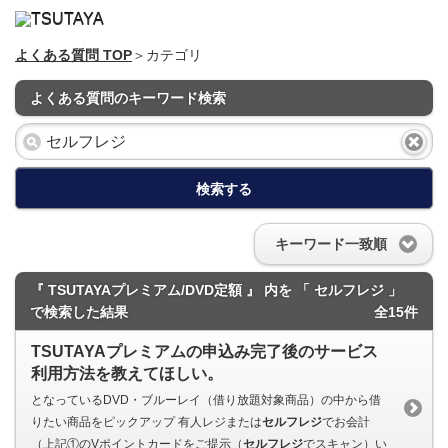
よくある質問 TOP
＞カテゴリ
よくある質問のキーワード検索
検索する
キーワード一致順
『 TSUTAYAプレミアム/DVD定額 』 内を 「 セルフレジ 」
で検索した結果
全15件
TSUTAYAプレミアムの申込み完了後のサービス
利用方法を教えてほしい。
となっているDVD・ブルーレイ（借り放題対象商品）の中から借
りたい商品をピックアップ 有人レジまたは
セルフレジ
でお会計
（上記①のVポイントカードをご提示（
セルフレジ
でスキャン）い