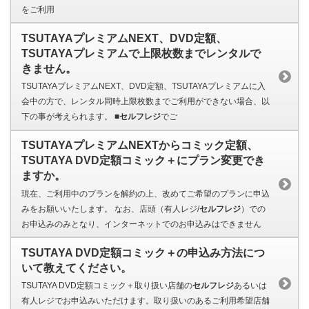
をご利用
TSUTAYAプレミアムNEXT、DVD定額、
TSUTAYAプレミアムで上限枚数までレンタルで
きません。
TSUTAYAプレミアムNEXT、DVD定額、TSUTAYAプレミアムに入
会中の方で、レンタル同時上限枚数までご利用ができない場合、以
下の事が考えられます。 ■
セルフレジ
でご
TSUTAYAプレミアムNEXTからコミック定額、
TSUTAYA DVD定額コミック＋にプラン変更でき
ますか。
現在、ご利用中のプランを解約の上、改めてご希望のプランに申込
みをお願いいたします。 なお、店頭（有人レジ/
セルフレジ
）での
お申込みのみとなり、インターネットでのお申込みはできません
TSUTAYA DVD定額コミック＋の申込み方法につ
いて教えてください。
TSUTAYA DVD定額コミック＋取り扱い店舗の
セルフレジ
あるいは
有人レジでお申込みいただけます。取り扱いのあるご利用希望店舗