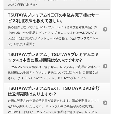
ただく必要があります
TSUTAYAプレミアムNEXTの申込み完了後のサー
ビス利用方法を教えてほしい。
ある旧作となっているDVD・ブルーレイ（借り放題対象商品）の
中から借りたい商品をピックアップ 有人レジまたは
セルフレジ
で
お会計（上記①のVポイントカードをご提示（
セルフレジ
でスキャ
ン）いただく必要が
TSUTAYAプレミアム、TSUTAYAプレミアムコミ
ック+は本当に返却期限はないのですか?
、
セルフレジ
での解約はできません。レンタルをご利用の店舗へご
返却後にお手続きください。解約については[こちら]もご確認くだ
さい。 (*1)「TSUTAYAプレミアム、TSUTAYAプレミアム
TSUTAYAプレミアムNEXT、TSUTAYA DVD定額
は返却期限はありますか？
た際に設定された返却予定日が設定されます。返却予定日までにご
返却をお願いいたします。 ※レンタル中の商品がある状態では
WEBサイトおよび、
セルフレジ
での解約はできません。レンタル