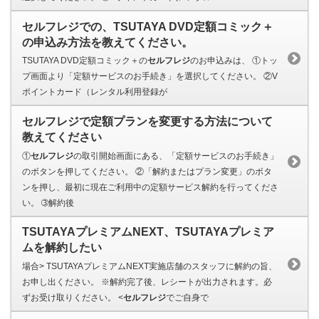
セルフレジでの、TSUTAYA DVD定額コミック＋
の申込み方法を教えてください。
TSUTAYA DVD定額コミック＋の
セルフレジ
のお申込みは、 ①トッ
プ画面より「定額サービスのお手続き」を選択してください。 ②V
ポイントカード（レンタル利用登録が
セルフレジで定額プランを変更する方法について
教えてください
①
セルフレジ
の取引開始画面にある、「定額サービスのお手続き」
のボタンを押してください。 ②「解約またはプラン変更」のボタ
ンを押し、最初に現在ご利用中の定額サービス解約を行ってくださ
い。 ➂解約後
TSUTAYAプレミアムNEXT、TSUTAYAプレミア
ムを解約したい
場合> TSUTAYAプレミアムNEXT実施店舗のスタッフに解約の旨、
お申し出ください。 ※解約完了後、レシートが出力されます。必
ずお受け取りください。 <
セルフレジ
でご自身で