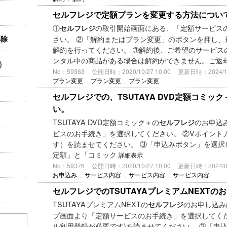
セルフレジで定額プランを変更する方法につい
①
の取引開始画面にある、「定額サービス
セルフレジ
解除
さい。 ②「解約またはプラン変更」のボタンを押し、
解約を行ってください。 ➂解約後、ご希望のサービス
ンタル中の商品がある場合は解約ができません。ご返
)
No：59363
公開日時：2020/10/27 10:00
更新日時：2024/10/
プラン変更
,
プラン変更
,
プラン変更
セルフレジでの、TSUTAYA DVD定額コミ
い。
TSUTAYA DVD定額コミック＋の
のお申込
セルフレジ
ビスのお手続き」を選択してください。 ②Vポイント
す）を読ませてください。 ③「申込みボタン」を選択して
定額」と「コミック
詳細表示
No：59376
公開日時：2020/10/27 10:00
更新日時：2024/06/
お申込み
,
サービス内容
,
サービス内容
,
サービス内容
セルフレジでのTSUTAYAプレミアムNEXTの
TSUTAYAプレミアムNEXTの
のお申し込み
セルフレジ
プ画面より「定額サービスのお手続き」を選択してくだ
ル利用登録が必要です)を読ませてください。 ③「申