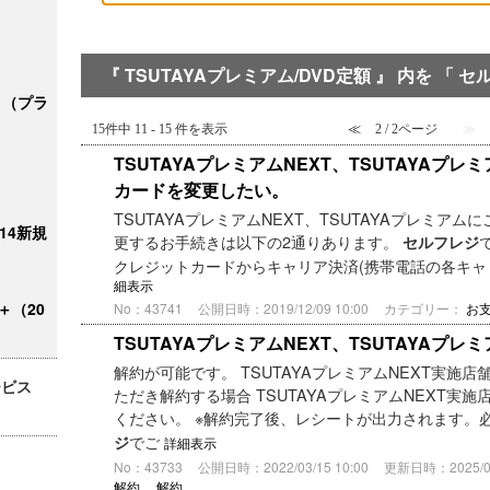
『 TSUTAYAプレミアム/DVD定額 』 内を 「 
ク＋（プラ
15件中 11 - 15 件を表示
≪
2 / 2ページ
≫
TSUTAYAプレミアムNEXT、TSUTAYAプ
カードを変更したい。
TSUTAYAプレミアムNEXT、TSUTAYAプレミア
/14新規
更するお手続きは以下の2通りあります。
セルフレジ
クレジットカードからキャリア決済(携帯電話の各キ
細表示
＋（20
No：43741
公開日時：2019/12/09 10:00
カテゴリー：
お
TSUTAYAプレミアムNEXT、TSUTAYAプ
解約が可能です。 TSUTAYAプレミアムNEXT実施店
ービス
ただき解約する場合 TSUTAYAプレミアムNEXT実
ください。 ※解約完了後、レシートが出力されます。必
でご
ジ
詳細表示
No：43733
公開日時：2022/03/15 10:00
更新日時：2025/05/
解約
,
解約