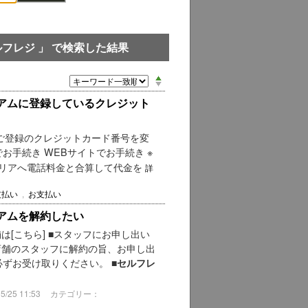
セルフレジ 」 で検索した結果
レミアムに登録しているクレジット
ムにご登録のクレジットカード番号を変
でお手続き WEBサイトでお手続き ※
ャリアへ電話料金と合算して代金を
詳
支払い
,
お支払い
レミアムを解約したい
舗は[こちら] ■スタッフにお申し出い
施店舗のスタッフに解約の旨、お申し出
ずお受け取りください。 ■
セルフレ
25 11:53
カテゴリー：