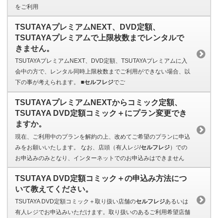
をご利用
TSUTAYAプレミアムNEXT、DVD定額、
TSUTAYAプレミアムで上限枚数までレンタルで
きません。
TSUTAYAプレミアムNEXT、DVD定額、TSUTAYAプレミアムに入
会中の方で、レンタル同時上限枚数までご利用ができない場合、以
下の事が考えられます。 ■
セルフレジ
でご
TSUTAYAプレミアムNEXTからコミック定額、
TSUTAYA DVD定額コミック＋にプラン変更でき
ますか。
現在、ご利用中のプランを解約の上、改めてご希望のプランに申込
みをお願いいたします。 なお、店頭（有人レジ/
セルフレジ
）での
お申込みのみとなり、インターネットでのお申込みはできません
TSUTAYA DVD定額コミック＋の申込み方法につ
いて教えてください。
TSUTAYA DVD定額コミック＋取り扱い店舗の
セルフレジ
あるいは
有人レジでお申込みいただけます。取り扱いのあるご利用希望店舗