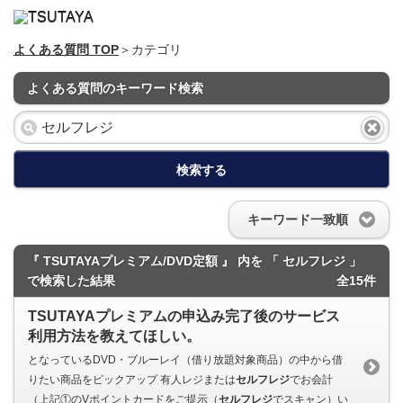
よくある質問 TOP
＞カテゴリ
よくある質問のキーワード検索
検索する
キーワード一致順
『 TSUTAYAプレミアム/DVD定額 』 内を 「 セルフレジ 」
で検索した結果
全15件
TSUTAYAプレミアムの申込み完了後のサービス
利用方法を教えてほしい。
となっているDVD・ブルーレイ（借り放題対象商品）の中から借
りたい商品をピックアップ 有人レジまたは
セルフレジ
でお会計
（上記①のVポイントカードをご提示（
セルフレジ
でスキャン）い