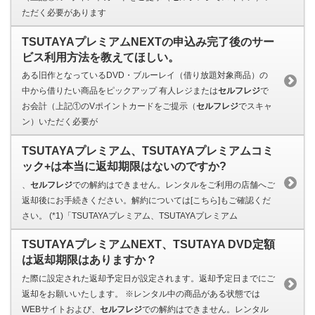
ただく必要があります
TSUTAYAプレミアムNEXTの申込み完了後のサー
ビス利用方法を教えてほしい。
ある旧作となっているDVD・ブルーレイ（借り放題対象商品）の
中から借りたい商品をピックアップ 有人レジまたは
セルフレジ
で
お会計（上記①のVポイントカードをご提示（
セルフレジ
でスキャ
ン）いただく必要が
TSUTAYAプレミアム、TSUTAYAプレミアムコミ
ック+は本当に返却期限はないのですか?
、
セルフレジ
での解約はできません。レンタルをご利用の店舗へご
返却後にお手続きください。解約については[こちら]もご確認くだ
さい。 (*1)「TSUTAYAプレミアム、TSUTAYAプレミアム
TSUTAYAプレミアムNEXT、TSUTAYA DVD定額
は返却期限はありますか？
た際に設定された返却予定日が設定されます。返却予定日までにご
返却をお願いいたします。 ※レンタル中の商品がある状態では
WEBサイトおよび、
セルフレジ
での解約はできません。レンタル