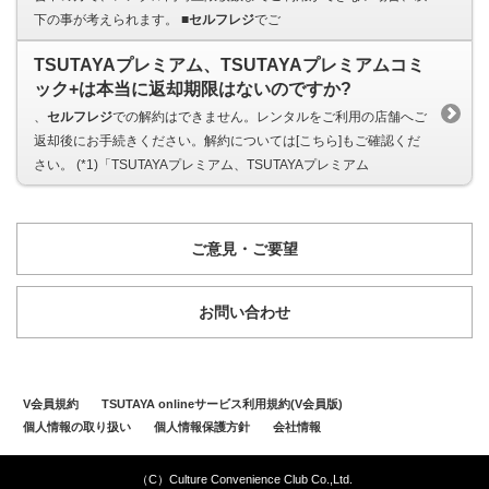
下の事が考えられます。 ■
セルフレジ
でご
TSUTAYAプレミアム、TSUTAYAプレミアムコミ
ック+は本当に返却期限はないのですか?
、
セルフレジ
での解約はできません。レンタルをご利用の店舗へご
返却後にお手続きください。解約については[こちら]もご確認くだ
さい。 (*1)「TSUTAYAプレミアム、TSUTAYAプレミアム
ご意見・ご要望
お問い合わせ
V会員規約
TSUTAYA onlineサービス利用規約(V会員版)
個人情報の取り扱い
個人情報保護方針
会社情報
（C）Culture Convenience Club Co.,Ltd.