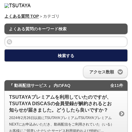
よくある質問 TOP
＞カテゴリ
よくある質問のキーワード検索
検索する
アクセス数順
『 動画配信サービス 』 内のFAQ
全11件
TSUTAYAプレミアムを利用していたのですが、
TSUTAYA DISCASの会員登録が解約されるとお
知らせが届きました。どうしたら良いですか？
2024年2月26日以前にTSUTAYAプレミアム/TSUTAYAプレミアム
NEXTにお申込みいただき、動画配信をご利用されていた（いる）
お客様にご同意いただいたサービス利用規約および特約に...