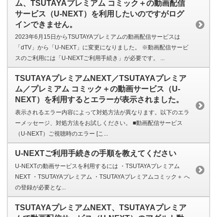
ム、TSUTAYAプレミアム コミック＋の動画配信
サービス（U-NEXT）を利用したいのですがログ
インできません。
2023年6月15日からTSUTAYAプレミアムの動画配信サービスは
「dTV」から「U-NEXT」に変更になりました。 ※動画配信サービ
スのご利用には「U-NEXTご利用手続き」が必要です。 ...
TSUTAYAプレミアムNEXT／TSUTAYAプレミア
ム／プレミアム コミック＋の動画サービス（U-
NEXT）を利用するとエラーが表示されました。
表示されるエラー内容によって対処方法が異なります。以下のエラ
ーメッセージ、対処方法をお試しください。 ■動画配信サービス
（U-NEXT）ご視聴時のエラー [こ...
U-NEXTご利用手続きの手順を教えてください
U-NEXTの動画サービスを利用するには ・TSUTAYAプレミアム
NEXT ・TSUTAYAプレミアム ・TSUTAYAプレミアムコミック＋ へ
の登録が必要とな...
TSUTAYAプレミアムNEXT、TSUTAYAプレミア