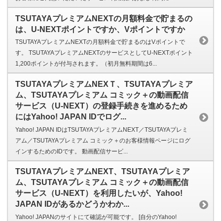
TSUTAYAプレミアムNEXTの月額料金で貯まるの
は、U-NEXTポイントですか、Vポイントですか
TSUTAYAプレミアムNEXTの月額料金で貯まるのはVポイントで
す。 TSUTAYAプレミアムNEXTのサービスとしてU-NEXTポイント
1,200ポイントが付与されます。（初月無料期間は6...
TSUTAYAプレミアムNEXＴ、TSUTAYAプレミア
ム、TSUTAYAプレミアム コミック＋の動画配信
サービス（U-NEXT）の登録手続きを進めるため
にはYahoo! JAPAN IDでログ...
Yahoo! JAPAN IDはTSUTAYAプレミアムNEXT／TSUTAYAプレミ
アム／TSUTAYAプレミアム コミック＋のお客様情報ページにログ
インするためのIDです。 動画配信サービ...
TSUTAYAプレミアムNEXT、TSUTAYAプレミア
ム、TSUTAYAプレミアム コミック＋の動画配信
サービス（U-NEXT）を利用したいが、Yahoo!
JAPAN IDがあるかどうかわか...
Yahoo! JAPANのサイトにて確認が可能です。 [自分のYahoo!