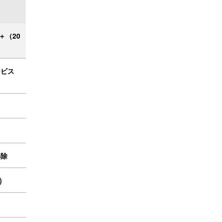
＋（20
ービス
解除
)