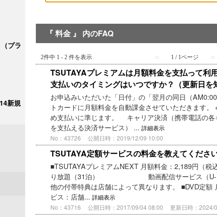
『 料金 』 内のFAQ
ク＋（プラ
2件中 1 - 2 件を表示
≪
1 / 1ページ
≫
TSUTAYAプレミアムは月額料金を支払って
支払いのタイミングはいつですか？（更新日を
お申込みいただいた「日付」の「翌月の同日（AM0:0
/14新規
トカードに月額料金を自動課金させていただきます。 
め支払いに準じます。 キャリア決済（携帯電話の各
を支払える決済サービス） ...
詳細表示
No：43726
公開日時：2019/12/09 10:00
TSUTAYA定額サービスの料金を教えてくださ
■TSUTAYAプレミアムNEXT 月額料金：2,189円
り放題（31泊） 動画配信サービス（U-NEX
他の付帯特典は店舗によって異なります。 ■DVD定額 
ビス：店舗...
詳細表示
No：43716
公開日時：2017/09/04 08:00
更新日時：2024/04/