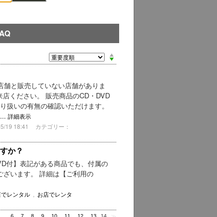
AQ
いる店舗と販売していない店舗がありま
店ください。 販売商品のCD・DVD
取り扱いの有無の確認いただけます。
..
詳細表示
19 18:41
カテゴリー：
ますか？
VD付】表記がある商品でも、付属の
ございます。 詳細は【ご利用の
店でレンタル
,
お店でレンタ
…
6
7
8
9
10
11
12
13
14
≫