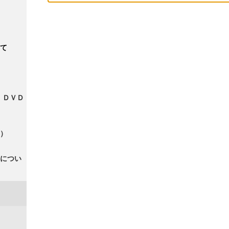
て
・ＤＶＤ
）
につい