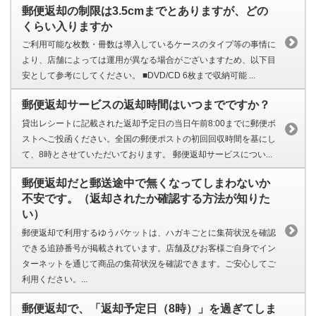
郵便返却の制限は3.5cmまでとありますが、どの
くらい入りますか
ご利用可能な枚数・冊数は導入しているケースのタイプ等の事情に
より、店舗によっては運用が異なる場合がございますため、以下目
安として参考にしてください。 ■DVD/CD 6枚まで収納可能 ...
郵便返却サービスの返却時間はいつまでですか？
貸出レシートに記載された返却予定日の当日午前8:00までに郵便ポ
ストへご投函ください。全国の郵便ポストの初回回収時間を基にし
て、8時とさせていただいております。 郵便返却サービスについ...
郵便返却だと郵送途中で無くなってしまわないか
不安です。（返却されたか確認する方法が知りた
い）
郵便返却で利用するゆうパケットは、ハガキごとに集荷状況を確認
できる追跡番号が掲載されています。店舗及びお客様ご自身でイン
ターネットを通じて商品の集荷状況を確認できます。ご安心してご
利用ください。...
郵便返却で、「返却予定日（8時）」を過ぎてしま