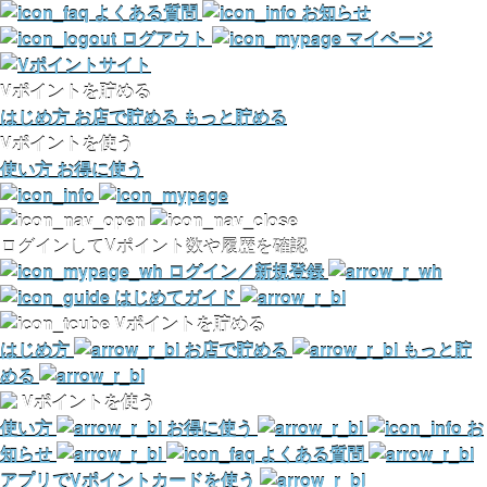
よくある質問
お知らせ
ログアウト
マイページ
Vポイントを貯める
はじめ方
お店で貯める
もっと貯める
Vポイントを使う
使い方
お得に使う
ログインしてVポイント数や履歴を確認
ログイン／新規登録
はじめてガイド
Vポイントを貯める
はじめ方
お店で貯める
もっと貯
める
Vポイントを使う
使い方
お得に使う
お
知らせ
よくある質問
アプリでVポイントカードを使う