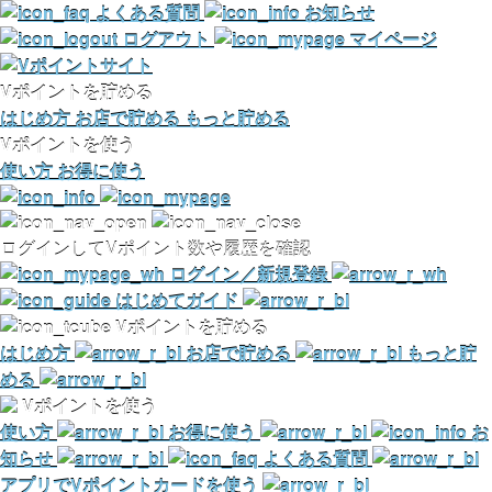
よくある質問
お知らせ
ログアウト
マイページ
Vポイントを貯める
はじめ方
お店で貯める
もっと貯める
Vポイントを使う
使い方
お得に使う
ログインしてVポイント数や履歴を確認
ログイン／新規登録
はじめてガイド
Vポイントを貯める
はじめ方
お店で貯める
もっと貯
める
Vポイントを使う
使い方
お得に使う
お
知らせ
よくある質問
アプリでVポイントカードを使う