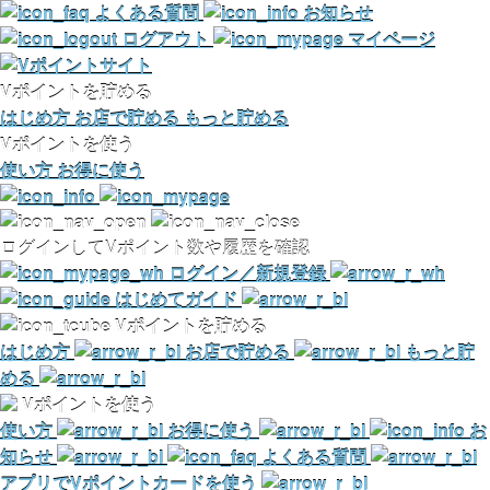
よくある質問
お知らせ
ログアウト
マイページ
Vポイントを貯める
はじめ方
お店で貯める
もっと貯める
Vポイントを使う
使い方
お得に使う
ログインしてVポイント数や履歴を確認
ログイン／新規登録
はじめてガイド
Vポイントを貯める
はじめ方
お店で貯める
もっと貯
める
Vポイントを使う
使い方
お得に使う
お
知らせ
よくある質問
アプリでVポイントカードを使う