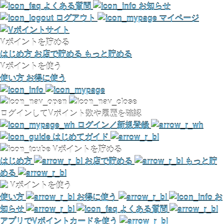
よくある質問
お知らせ
ログアウト
マイページ
Vポイントを貯める
はじめ方
お店で貯める
もっと貯める
Vポイントを使う
使い方
お得に使う
ログインしてVポイント数や履歴を確認
ログイン／新規登録
はじめてガイド
Vポイントを貯める
はじめ方
お店で貯める
もっと貯
める
Vポイントを使う
使い方
お得に使う
お
知らせ
よくある質問
アプリでVポイントカードを使う