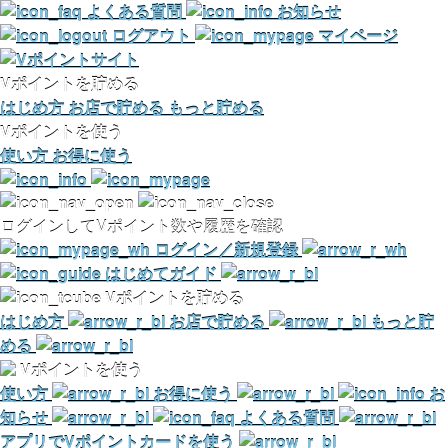
よくある質問
お知らせ
ログアウト
マイページ
Vポイントを貯める
はじめ方
お店で貯める
もっと貯める
Vポイントを使う
使い方
お得に使う
ログインしてVポイント数や履歴を確認
ログイン／新規登録
はじめてガイド
Vポイントを貯める
はじめ方
お店で貯める
もっと貯
める
Vポイントを使う
使い方
お得に使う
お
知らせ
よくある質問
アプリでVポイントカードを使う