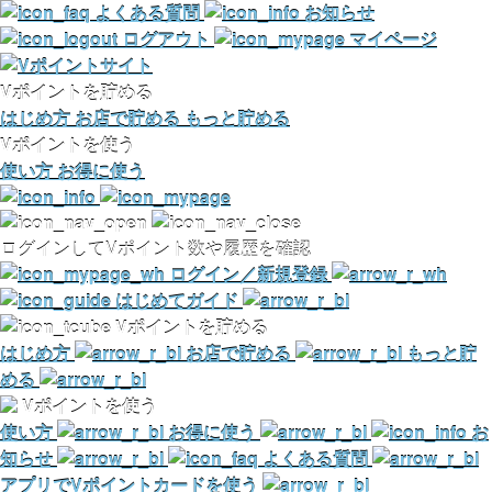
よくある質問
お知らせ
ログアウト
マイページ
Vポイントを貯める
はじめ方
お店で貯める
もっと貯める
Vポイントを使う
使い方
お得に使う
ログインしてVポイント数や履歴を確認
ログイン／新規登録
はじめてガイド
Vポイントを貯める
はじめ方
お店で貯める
もっと貯
める
Vポイントを使う
使い方
お得に使う
お
知らせ
よくある質問
アプリでVポイントカードを使う