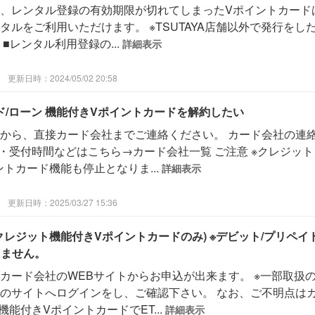
、レンタル登録の有効期限が切れてしまったVポイントカードはT
タルをご利用いただけます。 ※TSUTAYA店舗以外で発行を
■レンタル利用登録の...
詳細表示
更新日時：2024/05/02 20:58
ド/ローン 機能付きVポイントカードを解約したい
から、直接カード会社までご連絡ください。 カード会社の連
号・受付時間などはこちら→カード会社一覧 ご注意 ※クレジッ
トカード機能も停止となりま...
詳細表示
更新日時：2025/03/27 15:36
クレジット機能付きVポイントカードのみ) ※デビット/プリペイ
りません。
トカード会社のWEBサイトからお申込が出来ます。 ※一部取扱
のサイトへログインをし、ご確認下さい。 なお、ご不明点は
能付きVポイントカードでET...
詳細表示