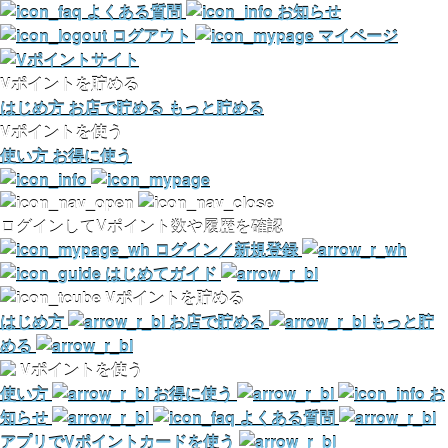
よくある質問
お知らせ
ログアウト
マイページ
Vポイントを貯める
はじめ方
お店で貯める
もっと貯める
Vポイントを使う
使い方
お得に使う
ログインしてVポイント数や履歴を確認
ログイン／新規登録
はじめてガイド
Vポイントを貯める
はじめ方
お店で貯める
もっと貯
める
Vポイントを使う
使い方
お得に使う
お
知らせ
よくある質問
アプリでVポイントカードを使う