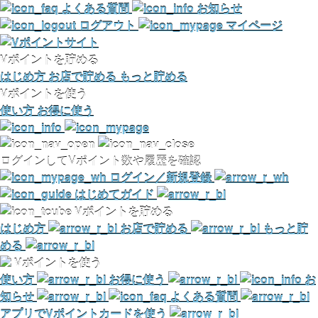
よくある質問
お知らせ
ログアウト
マイページ
Vポイントを貯める
はじめ方
お店で貯める
もっと貯める
Vポイントを使う
使い方
お得に使う
ログインしてVポイント数や履歴を確認
ログイン／新規登録
はじめてガイド
Vポイントを貯める
はじめ方
お店で貯める
もっと貯
める
Vポイントを使う
使い方
お得に使う
お
知らせ
よくある質問
アプリでVポイントカードを使う