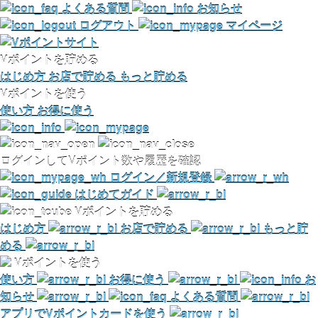
よくある質問
お知らせ
ログアウト
マイページ
Vポイントを貯める
はじめ方
お店で貯める
もっと貯める
Vポイントを使う
使い方
お得に使う
ログインしてVポイント数や履歴を確認
ログイン／新規登録
はじめてガイド
Vポイントを貯める
はじめ方
お店で貯める
もっと貯
める
Vポイントを使う
使い方
お得に使う
お
知らせ
よくある質問
アプリでVポイントカードを使う